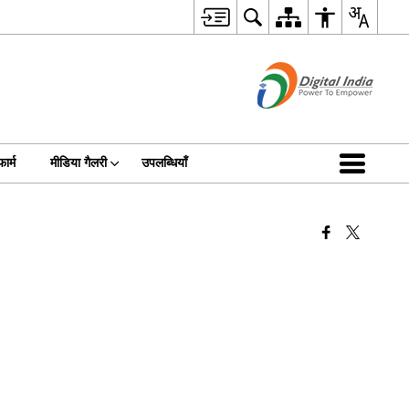
फार्म
मीडिया गैलरी
उपलब्धियॉं